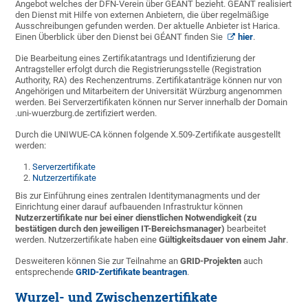
Angebot welches der DFN-Verein über GÉANT bezieht. GÉANT realisiert
den Dienst mit Hilfe von externen Anbietern, die über regelmäßige
Ausschreibungen gefunden werden. Der aktuelle Anbieter ist Harica.
Einen Überblick über den Dienst bei GÉANT finden Sie
hier
.
Die Bearbeitung eines Zertifikatantrags und Identifizierung der
Antragsteller erfolgt durch die Registrierungsstelle (Registration
Authority, RA) des Rechenzentrums. Zertifikatanträge können nur von
Angehörigen und Mitarbeitern der Universität Würzburg angenommen
werden. Bei Serverzertifikaten können nur Server innerhalb der Domain
.uni-wuerzburg.de zertifiziert werden.
Durch die UNIWUE-CA können folgende X.509-Zertifikate ausgestellt
werden:
Serverzertifikate
Nutzerzertifikate
Bis zur Einführung eines zentralen Identitymanagments und der
Einrichtung einer darauf aufbauenden Infrastruktur können
Nutzerzertifikate nur bei einer dienstlichen Notwendigkeit
(zu
bestätigen durch den jeweiligen IT-Bereichsmanager)
bearbeitet
werden. Nutzerzertifikate haben eine
Gültigkeitsdauer von einem Jahr
.
Desweiteren können Sie zur Teilnahme an
GRID-Projekten
auch
entsprechende
GRID-Zertifikate beantragen
.
Wurzel- und Zwischenzertifikate