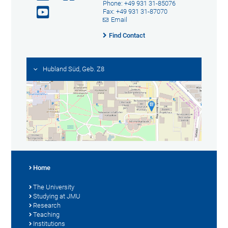
Phone: +49 931 31-85076
Fax: +49 931 31-87070
Email
Find Contact
Hubland Süd, Geb. Z8
Home
The University
Studying at JMU
Research
Teaching
Institutions