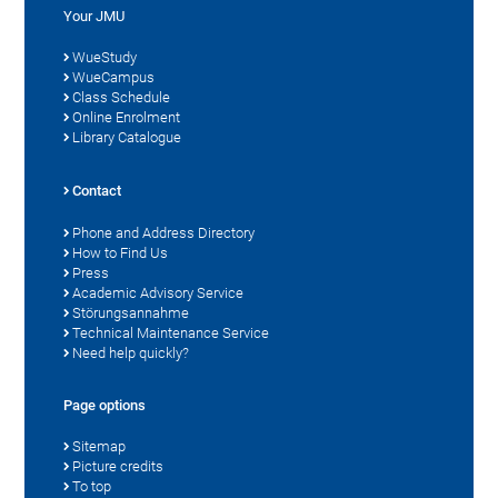
Your JMU
WueStudy
WueCampus
Class Schedule
Online Enrolment
Library Catalogue
Contact
Phone and Address Directory
How to Find Us
Press
Academic Advisory Service
Störungsannahme
Technical Maintenance Service
Need help quickly?
Page options
Sitemap
Picture credits
To top