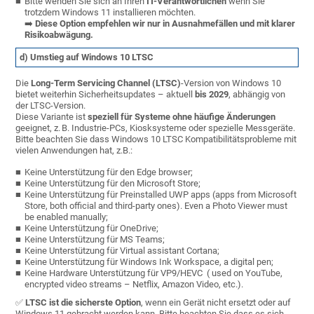
Bitte wenden Sie sich an Ihren
IT-Verantwortlichen
wenn Sie
trotzdem Windows 11 installieren möchten.
➡️
Diese Option empfehlen wir nur in Ausnahmefällen und mit klarer
Risikoabwägung.
d) Umstieg auf Windows 10 LTSC
Die
Long-Term Servicing Channel (LTSC)
-Version von Windows 10
bietet weiterhin Sicherheitsupdates – aktuell
bis 2029
, abhängig von
der LTSC-Version.
Diese Variante ist
speziell für Systeme ohne häufige Änderungen
geeignet, z. B. Industrie-PCs, Kiosksysteme oder spezielle Messgeräte.
Bitte beachten Sie dass Windows 10 LTSC Kompatibilitätsprobleme mit
vielen Anwendungen hat, z.B.:
Keine Unterstützung für den Edge browser;
Keine Unterstützung für den Microsoft Store;
Keine Unterstützung für Preinstalled UWP apps (apps from Microsoft
Store, both official and third-party ones). Even a Photo Viewer must
be enabled manually;
Keine Unterstützung für OneDrive;
Keine Unterstützung für MS Teams;
Keine Unterstützung für Virtual assistant Cortana;
Keine Unterstützung für Windows Ink Workspace, a digital pen;
Keine Hardware Unterstützung für VP9/HEVC ( used on YouTube,
encrypted video streams – Netflix, Amazon Video, etc.).
✅
LTSC ist die sicherste Option
, wenn ein Gerät nicht ersetzt oder auf
Windows 11 gebracht werden kann. Bitte beachten Sie dass es sich