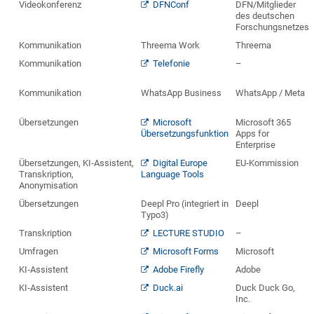
Videokonferenz
DFNConf
DFN/Mitglieder
des deutschen
Forschungsnetzes
Kommunikation
Threema Work
Threema
Kommunikation
Telefonie
–
Kommunikation
WhatsApp Business
WhatsApp / Meta
Übersetzungen
Microsoft
Microsoft 365
Übersetzungsfunktion
Apps for
Enterprise
Übersetzungen, KI‑Assistent,
Digital Europe
EU‑Kommission
Transkription,
Language Tools
Anonymisation
Übersetzungen
Deepl Pro (integriert in
Deepl
Typo3)
Transkription
LECTURE STUDIO
–
Umfragen
Microsoft Forms
Microsoft
KI‑Assistent
Adobe Firefly
Adobe
KI‑Assistent
Duck.ai
Duck Duck Go,
Inc.