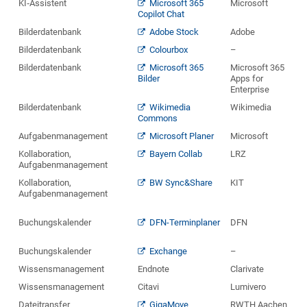
KI‑Assistent
Microsoft 365
Microsoft
Copilot Chat
Bilderdatenbank
Adobe Stock
Adobe
Bilderdatenbank
Colourbox
–
Bilderdatenbank
Microsoft 365
Microsoft 365
Bilder
Apps for
Enterprise
Bilderdatenbank
Wikimedia
Wikimedia
Commons
Aufgabenmanagement
Microsoft Planer
Microsoft
Kollaboration,
Bayern Collab
LRZ
Aufgabenmanagement
Kollaboration,
BW Sync&Share
KIT
Aufgabenmanagement
Buchungskalender
DFN-Terminplaner
DFN
Buchungskalender
Exchange
–
Wissensmanagement
Endnote
Clarivate
Wissensmanagement
Citavi
Lumivero
Dateitransfer
GigaMove
RWTH Aachen