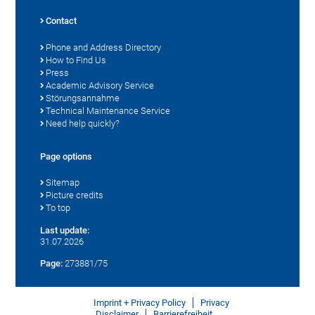
Contact
Phone and Address Directory
How to Find Us
Press
Academic Advisory Service
Störungsannahme
Technical Maintenance Service
Need help quickly?
Page options
Sitemap
Picture credits
To top
Last update:
31.07.2026
Page:
273881/75
Imprint + Privacy Policy
Privacy
Disclaimer
Barrierefreiheit