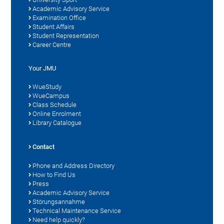
Academic Advisory Service
Examination Office
Student Affairs
Student Representation
Career Centre
Your JMU
WueStudy
WueCampus
Class Schedule
Online Enrolment
Library Catalogue
Contact
Phone and Address Directory
How to Find Us
Press
Academic Advisory Service
Störungsannahme
Technical Maintenance Service
Need help quickly?