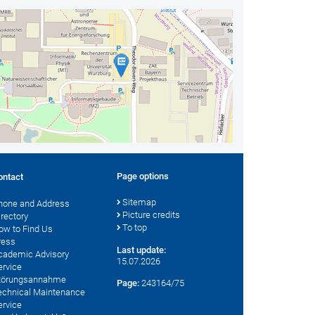
Page options
ontact
Sitemap
hone and Address
Picture credits
irectory
To top
ow to Find Us
ress
Last update:
cademic Advisory
15.07.2026
ervice
törungsannahme
Page:
243164/75
echnical Maintenance
ervice