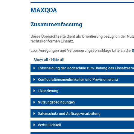
MAXQDA
Zusammenfassung
Diese Übersichtseite dient als Orientierung bezüglich der N
rechtskonformen Einsatz.
Lob, Anregungen und Verbesserungsvorschläge bitte an die
S
Show all
Hide all
Entscheidung der Hochschule zum Umfang des Einsatzes 
Konfigurationsmöglichkeiten und Provisionierung
Lizenzierung
Nutzungsbedingungen
Datenschutz und Auftragsverarbeitung
Vertraulichkeit