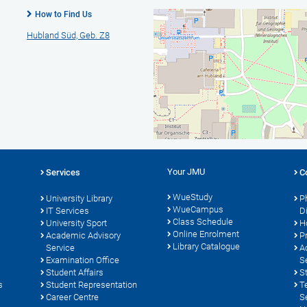
How to Find Us
Hubland Süd, Geb. Z8
Your JMU
Services
C
WueStudy
University Library
P
WueCampus
s
IT Services
D
Class Schedule
University Sport
H
Online Enrolment
Academic Advisory
P
Library Catalogue
Service
A
Examination Office
S
Student Affairs
S
s
Student Representation
T
Career Centre
S