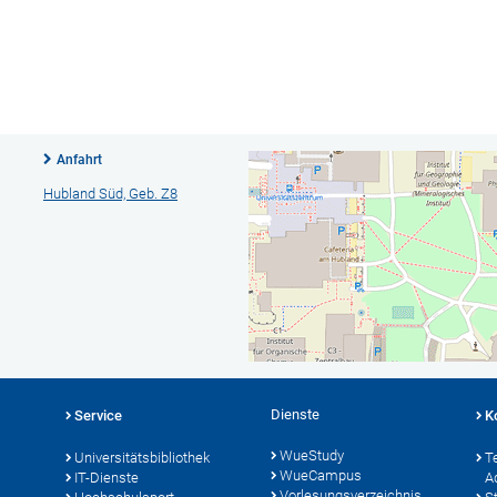
Anfahrt
Hubland Süd, Geb. Z8
Dienste
Service
K
WueStudy
Universitätsbibliothek
T
WueCampus
IT-Dienste
A
Vorlesungsverzeichnis