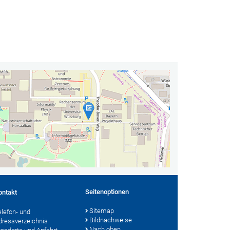
Seitenoptionen
ontakt
Sitemap
elefon- und
Bildnachweise
dressverzeichnis
Nach oben