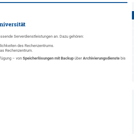
niversität
assende Serverdienstleistungen an. Dazu gehören:
mlichkeiten des Rechenzentrums.
 das Rechenzentrum.
erfügung – von
Speicherlösungen mit Backup
über
Archivierungsdienste
bis