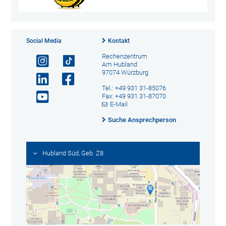
Social Media
Kontakt
Rechenzentrum
Am Hubland
97074 Würzburg
Tel.: +49 931 31-85076
Fax: +49 931 31-87070
E-Mail
Suche Ansprechperson
Hubland Süd, Geb. Z8