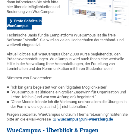
dann informieren Sie sich bitte
hier über die Möglichkeiten und
Bedienung von WueCampus:
Erste Schritte in
WueCampus
Technische Basis für die Lernplattform WueCampus ist die freie
Software "Moodle". Sie wird an vielen Hochschulen deutschland- und
weltweit eingesetzt.
Aktuell gibt es auf WueCampus über 2.000 Kurse begleitend zu den
Präsenzveranstaltungen. WueCampus wird auch Ihnen eine wertvolle
Hilfe in der Verwaltung Ihrer Veranstaltungen, der Erstellung von
Lerninhalten und der Kommunikation mit Ihren Studenten sein!
Stimmen von Dozierenden:
"Ich bin ganz begeistert von den "digitalen Möglichkeiten"
"WueCampus ist übrigens ein großer Zugewinn für Organisation und
Lehre. Ich bin (und war von Anfang an) begeistert."
"Ohne Moodle könnte ich die Vorlesung und vor allem die Übungen in
der Form, wie sie jetzt sind [...] nicht abhalten."
Fragen
speziell zu WueCampus und zum Thema "eLearning" richten Sie
bitte an die eMail-Adresse
wuecampus@uni-wuerzburg.de
WueCampus - Überblick & Fragen