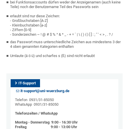
bei Funktionsaccounts dürfen weder der Anzeigenamen (auch keine
Teile) noch der Benutzername Teil des Passworts sein
erlaubt sind nur diese Zeichen:
- Großbuchstaben [A-Z]
- Kleinbuchstaben [a-z]
- Ziffern [0-9]
- Sonderzeichen ~ ! @ # $ % ^ & * _ - + = ` | \ ( ) { } [ ] : ; " ' < > , . ? /
das Passwort muss unterschiedliche Zeichen aus mindestens 3 der
4 oben genannten Kategorien enthalten
Umlaute (ä ö ü) und scharfes s (ß) sind nicht erlaubt
IT-Support
it-support@uni-wuerzburg.de
Telefon 0931/31-85050
WhatsApp 0931/31-85050
Telefonzeiten / WhatsApp
Montag - Donnerstag 9:00 - 16:30 Uhr
Freitag 9:00 - 13:00 Uhr