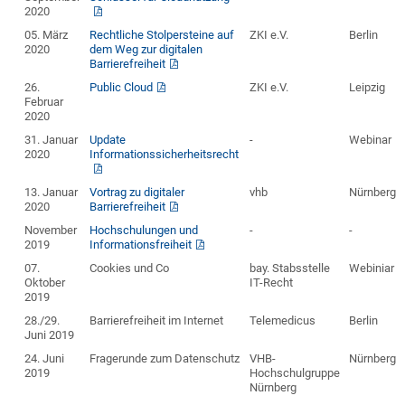
2020
05. März
Rechtliche Stolpersteine auf
ZKI e.V.
Berlin
2020
dem Weg zur digitalen
Barrierefreiheit
26.
Public Cloud
ZKI e.V.
Leipzig
Februar
2020
31. Januar
Update
-
Webinar
2020
Informationssicherheitsrecht
13. Januar
Vortrag zu digitaler
vhb
Nürnberg
2020
Barrierefreiheit
November
Hochschulungen und
-
-
2019
Informationsfreiheit
07.
Cookies und Co
bay. Stabsstelle
Webiniar
Oktober
IT-Recht
2019
28./29.
Barrierefreiheit im Internet
Telemedicus
Berlin
Juni 2019
24. Juni
Fragerunde zum Datenschutz
VHB-
Nürnberg
2019
Hochschulgruppe
Nürnberg