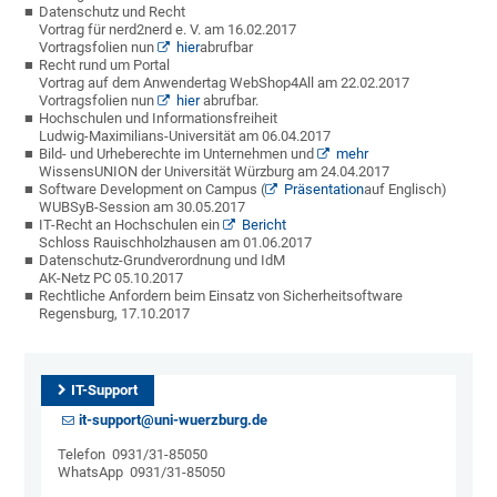
Datenschutz und Recht
Vortrag für nerd2nerd e. V. am 16.02.2017
Vortragsfolien nun
hier
abrufbar
Recht rund um Portal
Vortrag auf dem Anwendertag WebShop4All am 22.02.2017
Vortragsfolien nun
hier
abrufbar.
Hochschulen und Informationsfreiheit
Ludwig-Maximilians-Universität am 06.04.2017
Bild- und Urheberechte im Unternehmen und
mehr
WissensUNION der Universität Würzburg am 24.04.2017
Software Development on Campus (
Präsentation
auf Englisch)
WUBSyB-Session am 30.05.2017
IT-Recht an Hochschulen ein
Bericht
Schloss Rauischholzhausen am 01.06.2017
Datenschutz-Grundverordnung und IdM
AK-Netz PC 05.10.2017
Rechtliche Anfordern beim Einsatz von Sicherheitsoftware
Regensburg, 17.10.2017
IT-Support
it-support@uni-wuerzburg.de
Telefon 0931/31-85050
WhatsApp 0931/31-85050