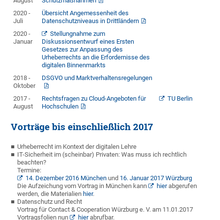
August
Schutzmaßnahmen
2020 -
Übersicht Angemessenheit des
Juli
Datenschutzniveaus in Drittländern
2020 -
Stellungnahme zum
Januar
Diskussionsentwurf eines Ersten
Gesetzes zur Anpassung des
Urheberrechts an die Erfordernisse des
digitalen Binnenmarkts
2018 -
DSGVO und Marktverhaltensregelungen
Oktober
2017 -
Rechtsfragen zu Cloud-Angeboten für
TU Berlin
August
Hochschulen
Vorträge bis einschließlich 2017
Urheberrecht im Kontext der digitalen Lehre
IT-Sicherheit im (scheinbar) Privaten: Was muss ich rechtlich
beachten?
Termine:
14. Dezember 2016 München
und
16. Januar 2017 Würzburg
Die Aufzeichung vom Vortrag in München kann
hier
abgerufen
werden, die Materialien
hier
.
Datenschutz und Recht
Vortrag für Contact & Cooperation Würzburg e. V. am 11.01.2017
Vortragsfolien nun
hier
abrufbar.