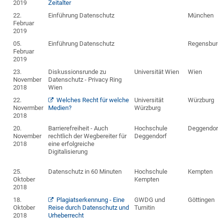
2019
Zeitalter
22.
Einführung Datenschutz
München
Februar
2019
05.
Einführung Datenschutz
Regensbur
Februar
2019
23.
Diskussionsrunde zu
Universität Wien
Wien
November
Datenschutz - Privacy Ring
2018
Wien
22.
Welches Recht für welche
Universität
Würzburg
Novermber
Medien?
Würzburg
2018
20.
Barrierefreiheit - Auch
Hochschule
Deggendor
November
rechtlich der Wegbereiter für
Deggendorf
2018
eine erfolgreiche
Digitalisierung
25.
Datenschutz in 60 Minuten
Hochschule
Kempten
Oktober
Kempten
2018
18.
Plagiatserkennung - Eine
GWDG und
Göttingen
Oktober
Reise durch Datenschutz und
Turnitin
2018
Urheberrecht