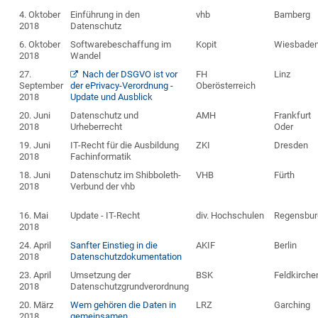
4. Oktober
Einführung in den
vhb
Bamberg
2018
Datenschutz
6. Oktober
Softwarebeschaffung im
Kopit
Wiesbade
2018
Wandel
27.
Nach der DSGVO ist vor
FH
Linz
September
der ePrivacy-Verordnung -
Oberösterreich
2018
Update und Ausblick
20. Juni
Datenschutz und
AMH
Frankfurt
2018
Urheberrecht
Oder
19. Juni
IT-Recht für die Ausbildung
ZKI
Dresden
2018
Fachinformatik
18. Juni
Datenschutz im Shibboleth-
VHB
Fürth
2018
Verbund der vhb
16. Mai
Update - IT-Recht
div. Hochschulen
Regensbur
2018
24. April
Sanfter Einstieg in die
AKIF
Berlin
2018
Datenschutzdokumentation
23. April
Umsetzung der
BSK
Feldkirche
2018
Datenschutzgrundverordnung
20. März
Wem gehören die Daten in
LRZ
Garching
2018
gemeinsamen