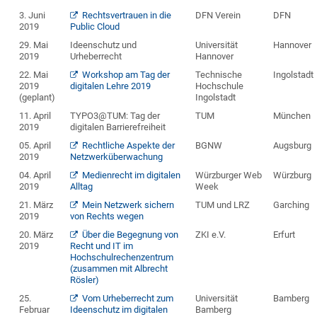
3. Juni
Rechtsvertrauen in die
DFN Verein
DFN
2019
Public Cloud
29. Mai
Ideenschutz und
Universität
Hannover
2019
Urheberrecht
Hannover
22. Mai
Workshop am Tag der
Technische
Ingolstadt
2019
digitalen Lehre 2019
Hochschule
(geplant)
Ingolstadt
11. April
TYPO3@TUM: Tag der
TUM
München
2019
digitalen Barrierefreiheit
05. April
Rechtliche Aspekte der
BGNW
Augsburg
2019
Netzwerküberwachung
04. April
Medienrecht im digitalen
Würzburger Web
Würzburg
2019
Alltag
Week
21. März
Mein Netzwerk sichern
TUM und LRZ
Garching
2019
von Rechts wegen
20. März
Über die Begegnung von
ZKI e.V.
Erfurt
2019
Recht und IT im
Hochschulrechenzentrum
(zusammen mit Albrecht
Rösler)
25.
Vom Urheberrecht zum
Universität
Bamberg
Februar
Ideenschutz im digitalen
Bamberg