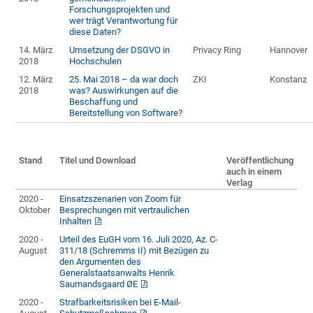
Forschungsprojekten und
wer trägt Verantwortung für
diese Daten?
14. März
Umsetzung der DSGVO in
Privacy Ring
Hannover
2018
Hochschulen
12. März
25. Mai 2018 – da war doch
ZKI
Konstanz
2018
was? Auswirkungen auf die
Beschaffung und
Bereitstellung von Software?
Stand
Titel und Download
Veröffentlichung
auch in einem
Verlag
2020 -
Einsatzszenarien von Zoom für
Oktober
Besprechungen mit vertraulichen
Inhalten
2020 -
Urteil des EuGH vom 16. Juli 2020, Az. C-
August
311/18 (Schremms II) mit Bezügen zu
den Argumenten des
Generalstaatsanwalts Henrik
Saumandsgaard ØE
2020 -
Strafbarkeitsrisiken bei E-Mail-