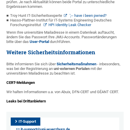
prüfen. Je nach Aktualität können beide Portal zu unterschiedliche
Ergebnissen kommen.
Troy Hunt IT-Sicherheitsexperte
';-- have i been pwned?
Hasso-Plattner-Institut für IT-Systems Engineering Deutsches
Forschungsinstitut
HPI Identity Leak Checker
Wenn Ihre universitäre Mailadresse in einem Datenleak auftaucht,
ändern Sie das Passwort Ihre JMU-Accounts. Passwortänderungen
bitte über das
User-Portal
durchführen.
Weitere Sicherheitsinformationen
Bitte informieren Sie sich über
Sicherheitsmaßnahmen
- inbesonders,
was bei der Registrierung an
uni-externen Portalen
mit der
universitären Mailadresse zu beachten ist.
CERT-Meldungen
Wir halten Informationen u.a. von Abuix, DFN-CERT und GÉANT CERT.
Leaks bei Drittanbietern
IT-Support
it-support@uni-wuerzburg.de