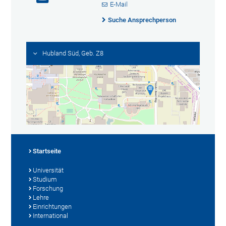
E-Mail
Suche Ansprechperson
Hubland Süd, Geb. Z8
Startseite
Universität
Studium
Forschung
Lehre
Einrichtungen
International