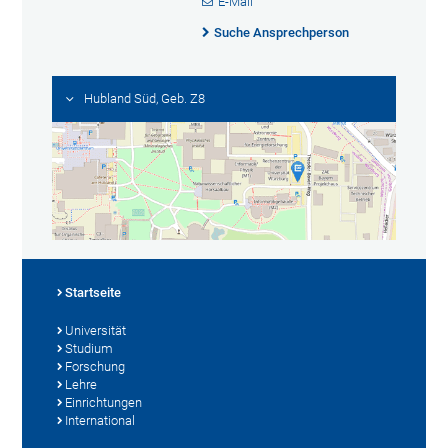
E-Mail
Suche Ansprechperson
Hubland Süd, Geb. Z8
Startseite
Universität
Studium
Forschung
Lehre
Einrichtungen
International