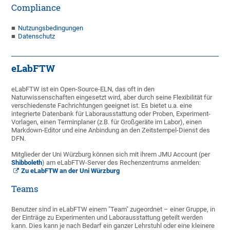
Compliance
Nutzungsbedingungen
Datenschutz
eLabFTW
eLabFTW ist ein Open-Source-ELN, das oft in den
Naturwissenschaften eingesetzt wird, aber durch seine Flexibilität für
verschiedenste Fachrichtungen geeignet ist. Es bietet u.a. eine
integrierte Datenbank für Laborausstattung oder Proben, Experiment-
Vorlagen, einen Terminplaner (z.B. für Großgeräte im Labor), einen
Markdown-Editor und eine Anbindung an den Zeitstempel-Dienst des
DFN.
Mitglieder der Uni Würzburg können sich mit ihrem JMU Account (per
Shibboleth
) am eLabFTW-Server des Rechenzentrums anmelden:
Zu eLabFTW an der Uni Würzburg
Teams
Benutzer sind in eLabFTW einem "Team" zugeordnet – einer Gruppe, in
der Einträge zu Experimenten und Laborausstattung geteilt werden
kann. Dies kann je nach Bedarf ein ganzer Lehrstuhl oder eine kleinere