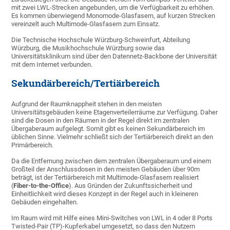
mit zwei LWL-Strecken angebunden, um die Verfügbarkeit zu erhöhen.
Es kommen überwiegend Monomode-Glasfasern, auf kurzen Strecken
vereinzelt auch Multimode-Glasfasern zum Einsatz.
Die Technische Hochschule Würzburg-Schweinfurt, Abteilung
Würzburg, die Musikhochschule Würzburg sowie das
Universitätsklinikum sind über den Datennetz-Backbone der Universität
mit dem Internet verbunden.
Sekundärbereich/Tertiärbereich
Aufgrund der Raumknappheit stehen in den meisten
Universitätsgebäuden keine Etagenverteilerräume zur Verfügung. Daher
sind die Dosen in den Räumen in der Regel direkt im zentralen
Übergaberaum aufgelegt. Somit gibt es keinen Sekundärbereich im
üblichen Sinne. Vielmehr schließt sich der Tertiärbereich direkt an den
Primärbereich.
Da die Entfernung zwischen dem zentralen Übergaberaum und einem
Großteil der Anschlussdosen in den meisten Gebäuden über 90m
beträgt, ist der Tertiärbereich mit Multimode-Glasfasern realisiert
(
Fiber-to-the-Office
). Aus Gründen der Zukunftssicherheit und
Einheitlichkeit wird dieses Konzept in der Regel auch in kleineren
Gebäuden eingehalten.
Im Raum wird mit Hilfe eines Mini-Switches von LWL in 4 oder 8 Ports
Twisted-Pair (TP)-Kupferkabel umgesetzt, so dass den Nutzern