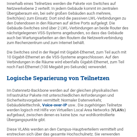
Innerhalb eines Teilnetzes werden die Pakete von Switches auf
Netzwerkebene 2 verteilt. In jedem Gebäude kommt im zentralen
Übergaberaum ein, bei sehr großen Gebäuden auch mehrere,
Switch(es) zum Einsatz. Dort sind die passiven LWL-Verbindungen zu
den Datendosen in den Räumen auf aktive Ports aufgelegt. Die
Gebäude-Switches sind über 2 LWL-Verbindungen an beide Router des
nächstgelegenen VSS-Systems angebunden, so dass das Gebäude
auch bei Wartungsarbeiten an den Routern die Netzwerkverbindung
zum Rechenzentrum und zum Internet behält.
Die Switches sind in der Regel mit Gigabit-Ethernet, zum Teil auch mit
10 Gigabit-Ethernet an die VSS-Systeme angeschlossen. Auf den
Verbindungen in die Räume wird ebenfalls Gigabit-Ethernet, zum Teil
noch Fast-Ethernet (100 Megabit pro Sekunde) verwendet.
Logische Separierung von Teilnetzen
Im Datennetz-Backbone werden auf der gleichen physikalischen
Infrastruktur Pakete mit unterschiedlichen Anforderungen und
Sicherheitsvorgaben vermittelt: Normaler Datenverkehr,
Gebäudeleittechnik,
Voice-over-IP
usw.. Die zugehörigen Teilnetze
werden logisch mit Hilfe von Virtuellen Local Area Networks (
VLAN
s)
aufgebaut, zwischen denen es keine bzw. nur wohlkontrollierte
Übergangspunkte gibt.
Diese VLANs werden an den Campus-Hauptverteilern vermittelt und
erstrecken sich über das gesamte Hochschulnetz. Sie verwenden