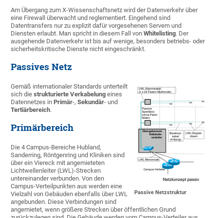
Am Übergang zum X-Wissenschaftsnetz wird der Datenverkehr über
eine Firewall überwacht und reglementiert. Eingehend sind
Datentransfers nur zu explizit dafür vorgesehenen Servern und
Diensten erlaubt. Man spricht in diesem Fall von
Whitelisting
. Der
ausgehende Datenverkehr ist bis auf wenige, besonders betriebs- oder
sicherheitskritische Dienste nicht eingeschränkt.
Passives Netz
Gemäß internationaler Standards unterteilt
sich die
strukturierte Verkabelung
eines
Datennetzes in
Primär
-,
Sekundär
- und
Tertiärbereich
.
Primärbereich
Die 4 Campus-Bereiche Hubland,
Sanderring, Röntgenring und Kliniken sind
über ein Viereck mit angemieteten
Lichtwellenleiter (LWL)-Strecken
untereinander verbunden. Von den
Campus-Verteilpunkten aus werden eine
Passive Netzstruktur
Vielzahl von Gebäuden ebenfalls über LWL
angebunden. Diese Verbindungen sind
angemietet, wenn größere Strecken über öffentlichen Grund
zurückzulegen sind. Die Gebäude werden vom Campus-Verteiler aus