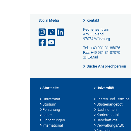
Social Media
Kontakt
Rechenzentrum
Am Hubland
97074 Würzburg
Tel.: +49 931 31-85076
Fax: +49 931 31-87070
E-Mail
Suche Ansprechperson
Startseite
Universität
Universität
Fristen und Termine
Studium
Studienangebot
Forschung
Nachrichten
Lehre
Karriereportal
Einrichtungen
Beschäftigte
International
VerwaltungsABC
Amtliche