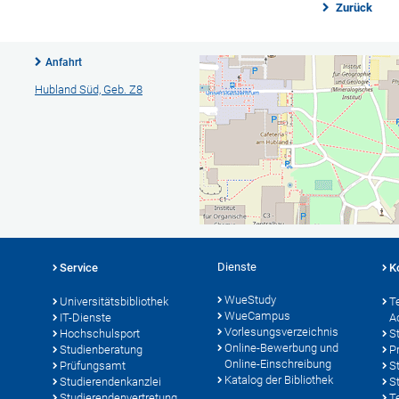
Zurück
Anfahrt
Hubland Süd, Geb. Z8
Dienste
Service
K
WueStudy
Universitätsbibliothek
T
WueCampus
IT-Dienste
A
Vorlesungsverzeichnis
Hochschulsport
S
Online-Bewerbung und
Studienberatung
P
Online-Einschreibung
Prüfungsamt
S
Katalog der Bibliothek
Studierendenkanzlei
S
Studierendenvertretung
T