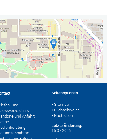
Seitenoptionen
ontakt
Sitemap
elefon- und
Bildnachweise
dressverzeichnis
Nach oben
tandorte und Anfahrt
resse
Letzte Änderung:
tudienberatung
15.07.2026
törungsannahme
echnischer Betrieb